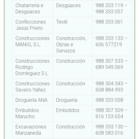
Chatarrería e
Desgüaces
988 333 119 –
Desgüaces
988 333 057
Confecciones
Textil
988 333 061
Jesús Prieto
Construcciones
Construcción,
988 333 133 –
MANIG, S.L.
Obras e
606 577219
Servizos
Construcciones
Construcción
988 307 533 –
Rodrigo
689 549 069
Domínguez S.L.
Construcciones
Construcción
988 304 343 –
Severo Yañez
608 884 993
Droguería ANA
Droguería
988 333 058
Embutidos
Embutidos
988 307 509 –
Marucho
616 153 654
Excavaciones
Construcción
988 333 130 –
Manzaneda
608 583 016