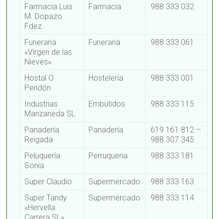
Farmacia Luis
Farmacia
988 333 032
M. Dopazo
Fdez.
Funeraria
Funeraria
988 333 061
«Virgen de las
Nieves»
Hostal O
Hostelería
988 333 001
Pendón
Industrias
Embutidos
988 333 115
Manzaneda SL
Panadería
Panadería
619 161 812 –
Reigada
988 307 345
Peluquería
Perruqueria
988 333 181
Sonia
Super Claudio
Supermercado
988 333 163
Super Tandy
Supermercado
988 333 114
«Hervella
Carrera SL»