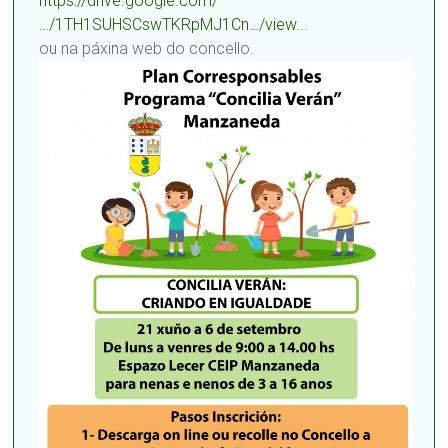
https://drive.google.com/
…/1TH1SUHSCswTKRpMJ1Cn…/view..
.
ou na páxina web do concello.