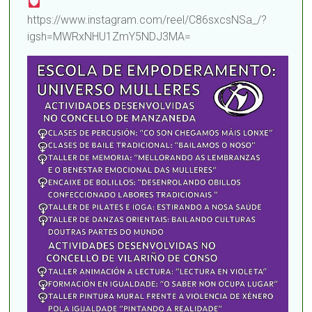
https://www.instagram.com/reel/C86sxcsNSa_/?
igsh=MWRxNHU1ZmY5NDJ3MA=