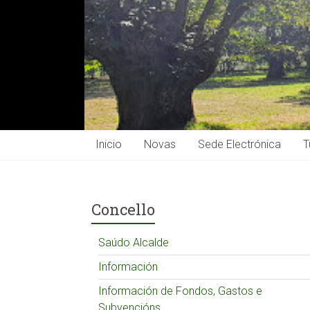
Inicio
Novas
Sede Electrónica
T
Concello
Saúdo Alcalde
Información
Información de Fondos, Gastos e
Subvencións